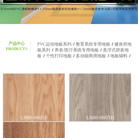
产品中心
PVC运动地板系列
/
教育系统专用地板
/
健身房地
PRODUCTS
板系列
/
养老/医疗系统专用地板
/
悬浮式拼装地
板
/
个性打印地板
/
多动能商用地板
/
地板辅料
/
LS80-0605F
LS80-0605H