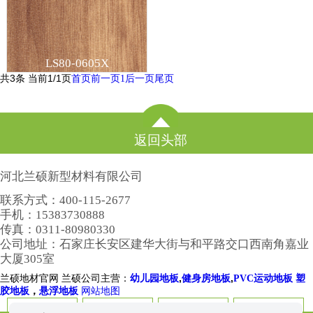
LS80-0605X
共3条 当前1/1页
首页
前一页
1
后一页
尾页
返回头部
河北兰硕新型材料有限公司
联系方式：400-115-2677
手机：15383730888
传真：0311-80980330
公司地址：石家庄长安区建华大街与和平路交口西南角嘉业
大厦305室
兰硕地材官网 兰硕公司主营：
,
,
幼儿园地板
健身房地板
PVC运动地板
塑
，
胶地板
悬浮地板
网站地图
新闻动态
产品展示
成功案例
技术文档