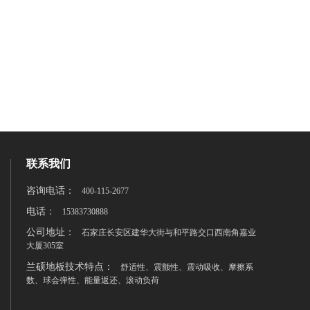
联系我们
咨询电话：
400-115-2677
电话：
15383730888
公司地址：
石家庄长安区建华大街与和平路交口西南角嘉业
大厦305室
兰硕地板技术特点：
舒适性、震颤性、震动吸收、摩擦系
数、球会弹性、能量返还、滚动负荷