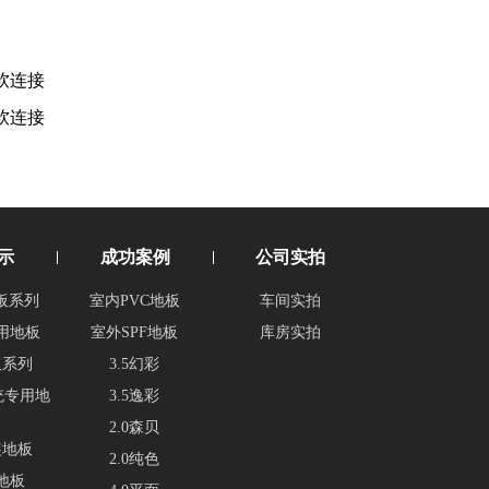
软连接
软连接
示
成功案例
公司实拍
板系列
室内PVC地板
车间实拍
用地板
室外SPF地板
库房实拍
板系列
3.5幻彩
统专用地
3.5逸彩
2.0森贝
装地板
2.0纯色
地板