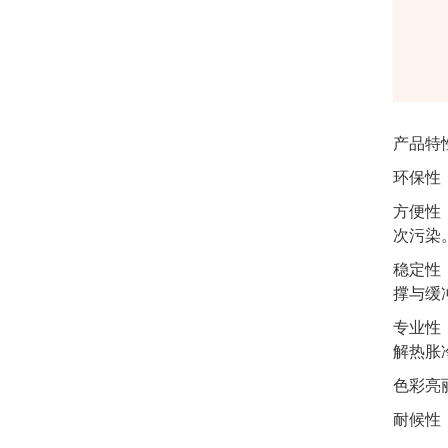
产品特
环保性
方便性
次污染
稳定性
撑与缓
专业性
解热胀
色彩亮
耐候性