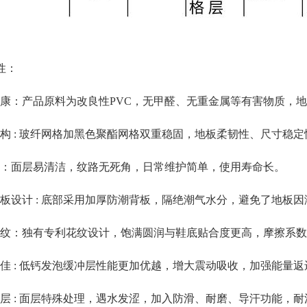
性：
保健康：产品原料为改良性PVC，无甲醛、无重金属等有害物质，
定结构 : 玻纤网格加黑色聚酯网格双重稳固，地板柔韧性、尺寸
清洁：面层易清洁，纹路无死角，日常维护简单，使用寿命长。
潮背板设计 : 底部采用加厚防潮背板，隔绝潮气水分，避免了地板
利花纹：独有专利花纹设计，饱满圆润与鞋底贴合度更高，摩擦系
适度佳 : 低钙发泡缓冲层性能更加优越，增大震动吸收，加强能
殊面层 : 面层特殊处理，遇水发涩，加入防滑、耐磨、导汗功能，