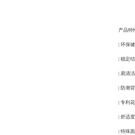
产品特
| 环
| 稳
| 易
| 防
| 专
| 舒
| 特