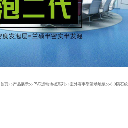
：
首页
>>
产品展示
>>
PVC运动地板系列
>>
室外赛事型运动地板
>>
8.0陨石纹