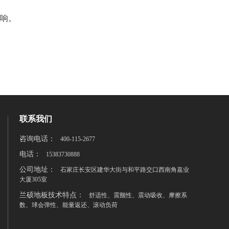
影响。
联系我们
咨询电话：
400-115-2677
电话：
15383730888
公司地址：
石家庄长安区建华大街与和平路交口西南角嘉业
大厦305室
兰硕地板技术特点：
舒适性、震颤性、震动吸收、摩擦系
数、球会弹性、能量返还、滚动负荷