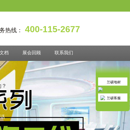
400-115-2677
务热线：
文档
展会回顾
联系我们
兰硕地材
的？
兰硕客服
对话