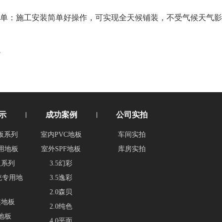
工简单：施工安装简单好操作，可实现全天候铺装，不受气候天气
8
示
成功案例
公司实拍
板系列
室内PVC地板
车间实拍
用地板
室外SPF地板
库房实拍
板系列
3.5幻彩
统专用地
3.5逸彩
2.0森贝
装地板
2.0纯色
地板
4.0平面