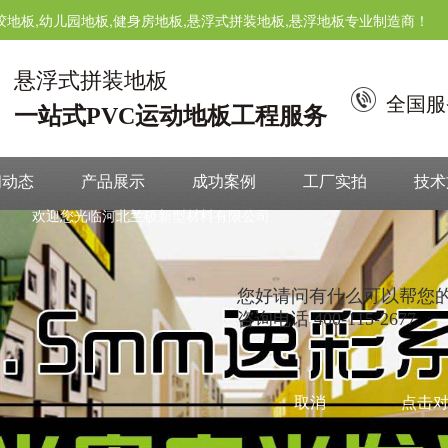
胶地板,幼儿园地板,健身房地板,悬浮式拼装地板,悬浮地板专业制造商！
悬浮式拼装地板
全国服
一站式PVC运动地板工程服务
闻动态
产品展示
成功案例
工厂实拍
技术
欢迎您光临河北兰硕新型材料有限公司
您好请问有什么可以帮您
咨询电话 400-115-2677
取消
点击