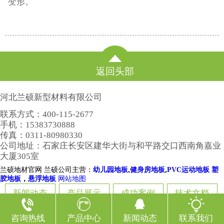
变形。
返回头部
河北兰硕新型材料有限公司
联系方式：400-115-2677
手机：15383730888
传真：0311-80980330
公司地址：石家庄长安区建华大街与和平路交口西南角嘉业
大厦305室
兰硕地材官网 兰硕公司主营：
,
,
幼儿园地板
健身房地板
PVC运动地板
塑
，
胶地板
悬浮地板
网站地图
新闻动态
产品展示
成功案例
技术文档
咨询热线
产品中心
新闻动态
联系我们